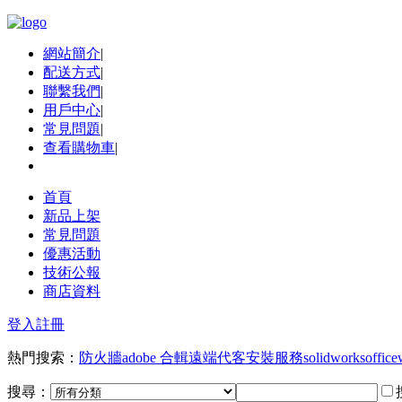
網站簡介
|
配送方式
|
聯繫我們
|
用戶中心
|
常見問題
|
查看購物車
|
首頁
新品上架
常見問題
優惠活動
技術公報
商店資料
登入
註冊
熱門搜索：
防火牆
adobe 合輯
遠端代客安裝服務
solidworks
office
搜尋：