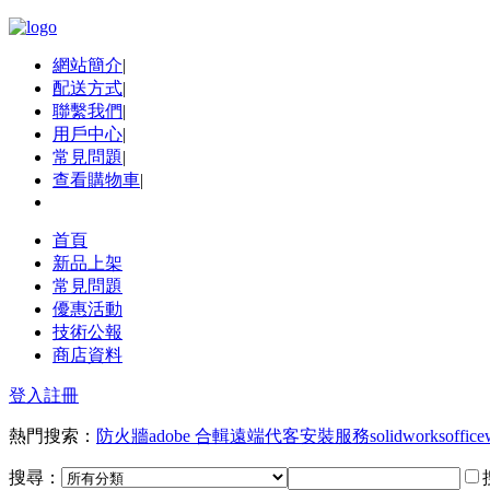
網站簡介
|
配送方式
|
聯繫我們
|
用戶中心
|
常見問題
|
查看購物車
|
首頁
新品上架
常見問題
優惠活動
技術公報
商店資料
登入
註冊
熱門搜索：
防火牆
adobe 合輯
遠端代客安裝服務
solidworks
office
搜尋：