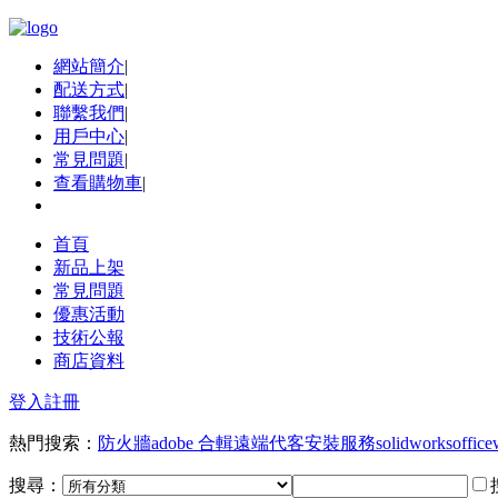
網站簡介
|
配送方式
|
聯繫我們
|
用戶中心
|
常見問題
|
查看購物車
|
首頁
新品上架
常見問題
優惠活動
技術公報
商店資料
登入
註冊
熱門搜索：
防火牆
adobe 合輯
遠端代客安裝服務
solidworks
office
搜尋：