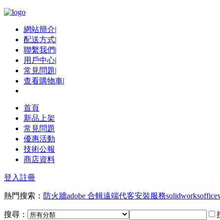
網站簡介
|
配送方式
|
聯繫我們
|
用戶中心
|
常見問題
|
查看購物車
|
首頁
新品上架
常見問題
優惠活動
技術公報
商店資料
登入
註冊
熱門搜索：
防火牆
adobe 合輯
遠端代客安裝服務
solidworks
office
搜尋：