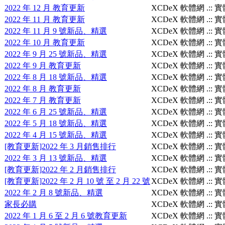
2022 年 12 月 教育更新
XCDeX 軟體網 .:: 實
2022 年 11 月 教育更新
XCDeX 軟體網 .:: 實
2022 年 11 月 9 號新品、精選
XCDeX 軟體網 .:: 實
2022 年 10 月 教育更新
XCDeX 軟體網 .:: 實
2022 年 9 月 25 號新品、精選
XCDeX 軟體網 .:: 實
2022 年 9 月 教育更新
XCDeX 軟體網 .:: 實
2022 年 8 月 18 號新品、精選
XCDeX 軟體網 .:: 實
2022 年 8 月 教育更新
XCDeX 軟體網 .:: 實
2022 年 7 月 教育更新
XCDeX 軟體網 .:: 實
2022 年 6 月 25 號新品、精選
XCDeX 軟體網 .:: 實
2022 年 5 月 18 號新品、精選
XCDeX 軟體網 .:: 實
2022 年 4 月 15 號新品、精選
XCDeX 軟體網 .:: 實
[教育更新]2022 年 3 月銷售排行
XCDeX 軟體網 .:: 實
2022 年 3 月 13 號新品、精選
XCDeX 軟體網 .:: 實
[教育更新]2022 年 2 月銷售排行
XCDeX 軟體網 .:: 實
[教育更新]2022 年 2 月 10 號 至 2 月 22 號
XCDeX 軟體網 .:: 實
2022 年 2 月 8 號新品、精選
XCDeX 軟體網 .:: 實
家長必購
XCDeX 軟體網 .:: 實
2022 年 1 月 6 至 2 月 6 號教育更新
XCDeX 軟體網 .:: 實