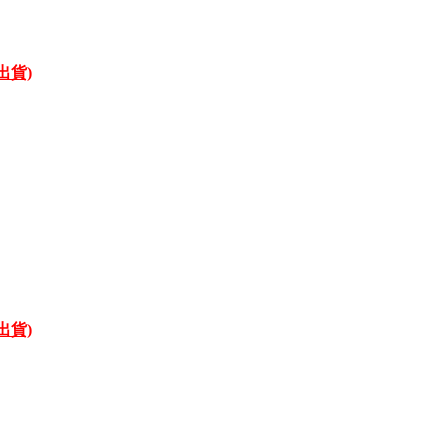
才出貨)
才出貨)