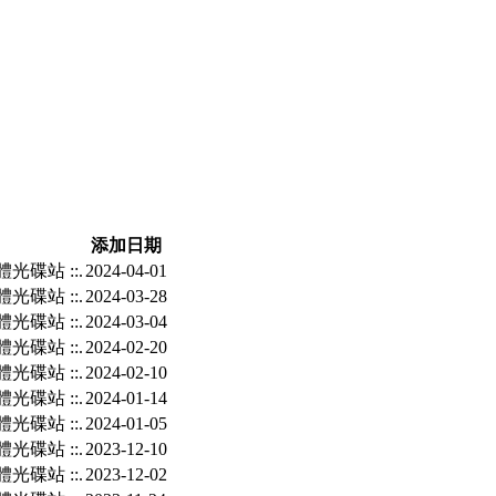
添加日期
體光碟站 ::.
2024-04-01
體光碟站 ::.
2024-03-28
體光碟站 ::.
2024-03-04
體光碟站 ::.
2024-02-20
體光碟站 ::.
2024-02-10
體光碟站 ::.
2024-01-14
體光碟站 ::.
2024-01-05
體光碟站 ::.
2023-12-10
體光碟站 ::.
2023-12-02