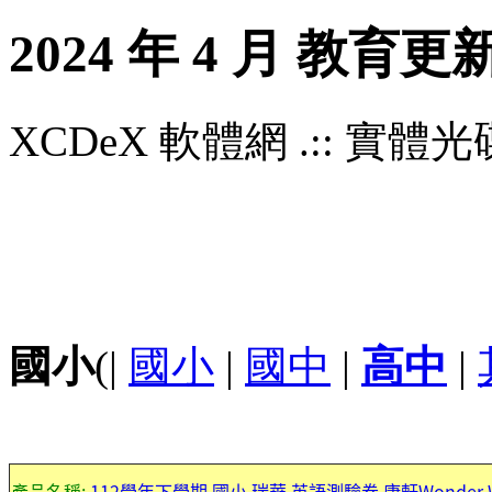
2024 年 4 月 教育更
XCDeX 軟體網 .:: 實體光碟站
國小
(|
國小
|
國中
|
高中
|
產品名稱:
112學年下學期 國小 瑞華 英語測驗卷 康軒Wonder Wor