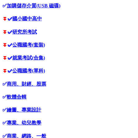
✅
加購儲存介質(USB 磁碟)
⏬
✅
國小國中高中
⏬
✅
研究所考試
⏬
✅
公職國考(套裝)
⏬
✅
就業考試(合集)
⏬
✅
公職國考(單科)
✅
商用、財經、股票
✅
軟體合輯
✅
繪圖、專業設計
✅
專業、幼兒教學
✅
商業、網路、一般