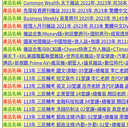
產品名稱:
Common Wealth 天下雜誌 2022年-2023年 共3
產品名稱:
先探投資週刊雜誌 2021年-2023年 共23本 繁體中文
產品名稱:
Business Weekly 商業周刊 2020年-2023年 共14
產品名稱:
經理人月刊雜誌 2021年-2023年 共33本 繁體中文D
產品名稱:
雜誌合集(Money錢+財訊雙週刊+理財周刊+經貿透視+萬
產品名稱:
國家地理雜誌+中國旅遊+旅人誌+旅讀 2023年 共11
產品名稱:
雜誌合集(BBC知識+Cheers快樂工作人雜誌+CTimes 
遍天下+XXL美國職籃聯盟雜誌+世界民航雜誌+早安健康+汽車
通訊+新視聽 Prime AV+瘋耳機+網管人+遠見雜誌+數位時代+讀者文
產品名稱:
113年 三民輔考 國文(測驗) 05堂課+總複習 李仁老師 
產品名稱:
113年 三民輔考 短文寫作 01堂課 李仁老師 含PDF講
產品名稱:
113年 三民輔考 英文 10堂課 呂亮老師 含PDF講義 函授
產品名稱:
113年 三民輔考 企業管理 14堂課+總複習 顏回老師 含
產品名稱:
113年 三民輔考 金融科技知識 04堂課+總複習 顏回老師
產品名稱:
113年 三民輔考 洗錢防制法 02堂課+總複習 高登老師
產品名稱:
113年 三民輔考 郵政法規(內勤) 02堂課+總複習 廖震
產品名稱:
113年 三民輔考 郵政法規(內勤+外勤) 02堂+總複習