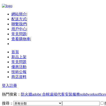
網站簡介
|
配送方式
|
聯繫我們
|
用戶中心
|
常見問題
|
查看購物車
|
首頁
新品上架
常見問題
優惠活動
技術公報
商店資料
登入
註冊
熱門搜索：
防火牆
adobe 合輯
遠端代客安裝服務
solidworks
office
搜尋：