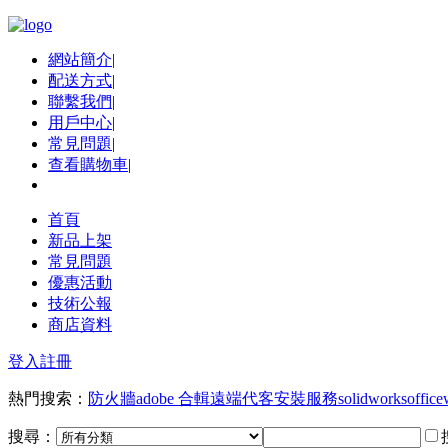
網站簡介
|
配送方式
|
聯繫我們
|
用戶中心
|
常見問題
|
查看購物車
|
首頁
新品上架
常見問題
優惠活動
技術公報
商店資料
登入
註冊
熱門搜索：
防火牆
adobe 合輯
遠端代客安裝服務
solidworks
office
搜尋：