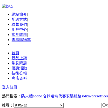
網站簡介
|
配送方式
|
聯繫我們
|
用戶中心
|
常見問題
|
查看購物車
|
首頁
新品上架
常見問題
優惠活動
技術公報
商店資料
登入
註冊
熱門搜索：
防火牆
adobe 合輯
遠端代客安裝服務
solidworks
office
搜尋：