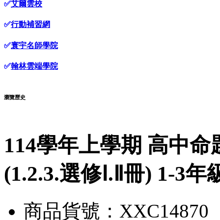
✅
艾爾雲校
✅
行動補習網
✅
寰宇名師學院
✅
翰林雲端學院
瀏覽歷史
114學年上學期 高中
(1.2.3.選修Ⅰ.Ⅱ冊) 1-
商品貨號：XXC14870