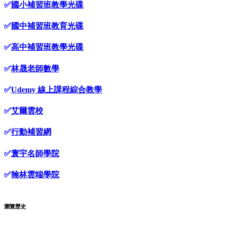
✅
國小補習班教學光碟
✅
國中補習班教育光碟
✅
高中補習班教學光碟
✅
林晟老師數學
✅
Udemy 線上課程綜合教學
✅
艾爾雲校
✅
行動補習網
✅
寰宇名師學院
✅
翰林雲端學院
瀏覽歷史