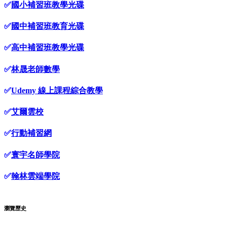
✅
國小補習班教學光碟
✅
國中補習班教育光碟
✅
高中補習班教學光碟
✅
林晟老師數學
✅
Udemy 線上課程綜合教學
✅
艾爾雲校
✅
行動補習網
✅
寰宇名師學院
✅
翰林雲端學院
瀏覽歷史