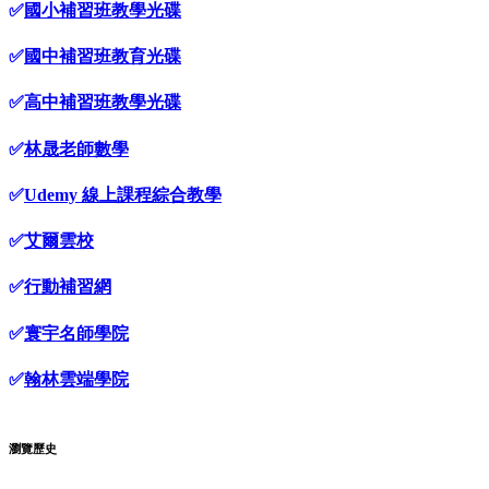
✅
國小補習班教學光碟
✅
國中補習班教育光碟
✅
高中補習班教學光碟
✅
林晟老師數學
✅
Udemy 線上課程綜合教學
✅
艾爾雲校
✅
行動補習網
✅
寰宇名師學院
✅
翰林雲端學院
瀏覽歷史