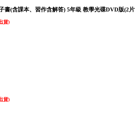
子書(含課本、習作含解答) 5年級 教學光碟DVD版(2片
才出貨)
才出貨)