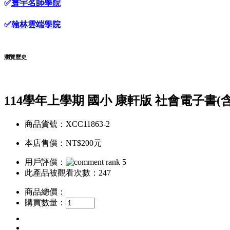
✅
寰宇名師學院
✅
翰林雲端學院
瀏覽歷史
114學年上學期 國小 康軒版 社會電子書(
商品貨號：XCC11863-2
本店售價：
NT$200元
用戶評價：
此產品被觀看次數：247
商品總價：
購買數量：