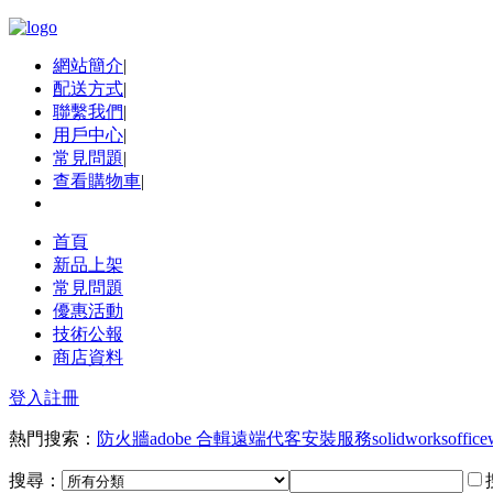
網站簡介
|
配送方式
|
聯繫我們
|
用戶中心
|
常見問題
|
查看購物車
|
首頁
新品上架
常見問題
優惠活動
技術公報
商店資料
登入
註冊
熱門搜索：
防火牆
adobe 合輯
遠端代客安裝服務
solidworks
office
搜尋：