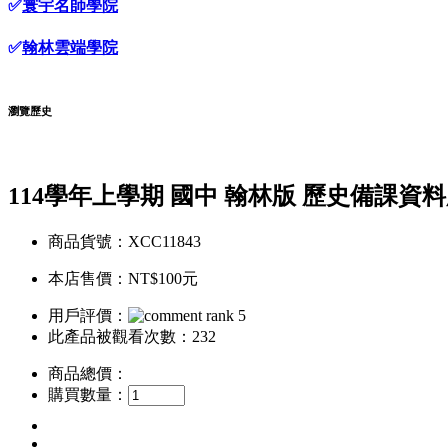
✅
寰宇名師學院
✅
翰林雲端學院
瀏覽歷史
114學年上學期 國中 翰林版 歷史備課資料
商品貨號：XCC11843
本店售價：
NT$100元
用戶評價：
此產品被觀看次數：232
商品總價：
購買數量：