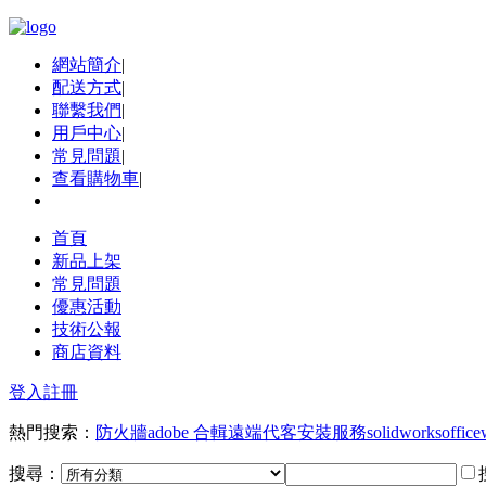
網站簡介
|
配送方式
|
聯繫我們
|
用戶中心
|
常見問題
|
查看購物車
|
首頁
新品上架
常見問題
優惠活動
技術公報
商店資料
登入
註冊
熱門搜索：
防火牆
adobe 合輯
遠端代客安裝服務
solidworks
office
搜尋：