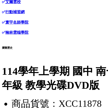
✅
艾爾雲校
✅
行動補習網
✅
寰宇名師學院
✅
翰林雲端學院
瀏覽歷史
114學年上學期 國中 
年級 教學光碟DVD版
商品貨號：XCC11878