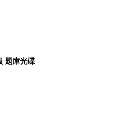
級 題庫光碟