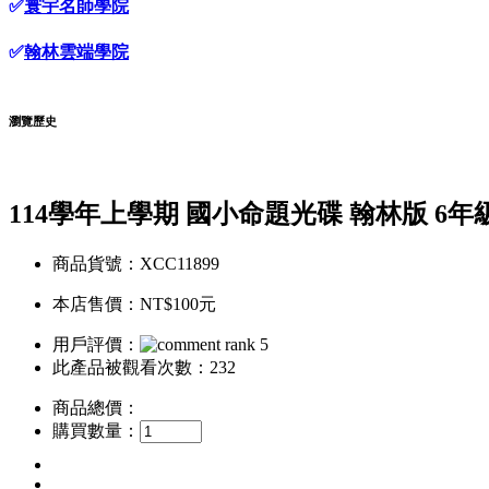
✅
寰宇名師學院
✅
翰林雲端學院
瀏覽歷史
114學年上學期 國小命題光碟 翰林版 6年
商品貨號：XCC11899
本店售價：
NT$100元
用戶評價：
此產品被觀看次數：232
商品總價：
購買數量：