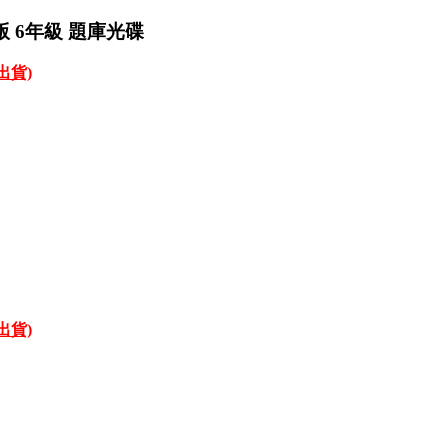
版 6年級 題庫光碟
才出貨)
才出貨)