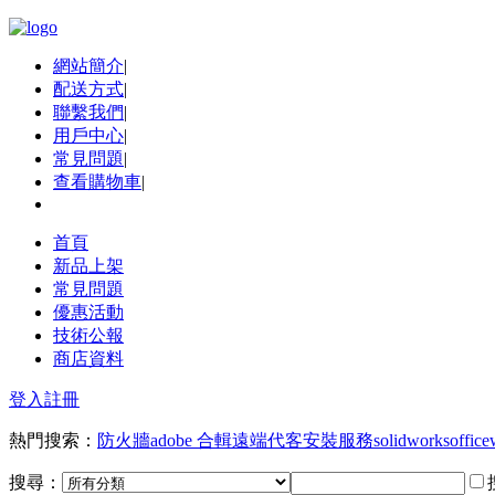
網站簡介
|
配送方式
|
聯繫我們
|
用戶中心
|
常見問題
|
查看購物車
|
首頁
新品上架
常見問題
優惠活動
技術公報
商店資料
登入
註冊
熱門搜索：
防火牆
adobe 合輯
遠端代客安裝服務
solidworks
office
搜尋：