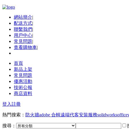
網站簡介
|
配送方式
|
聯繫我們
|
用戶中心
|
常見問題
|
查看購物車
|
首頁
新品上架
常見問題
優惠活動
技術公報
商店資料
登入
註冊
熱門搜索：
防火牆
adobe 合輯
遠端代客安裝服務
solidworks
office
搜尋：