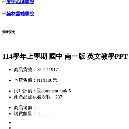
✅
寰宇名師學院
✅
翰林雲端學院
瀏覽歷史
114學年上學期 國中 南一版 英文教學PPT
商品貨號：XCC11917
本店售價：
NT$100元
用戶評價：
此產品被觀看次數：237
商品總價：
購買數量：