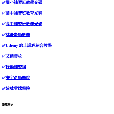
✅
國小補習班教學光碟
✅
國中補習班教育光碟
✅
高中補習班教學光碟
✅
林晟老師數學
✅
Udemy 線上課程綜合教學
✅
艾爾雲校
✅
行動補習網
✅
寰宇名師學院
✅
翰林雲端學院
瀏覽歷史