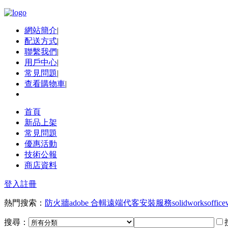
網站簡介
|
配送方式
|
聯繫我們
|
用戶中心
|
常見問題
|
查看購物車
|
首頁
新品上架
常見問題
優惠活動
技術公報
商店資料
登入
註冊
熱門搜索：
防火牆
adobe 合輯
遠端代客安裝服務
solidworks
office
搜尋：