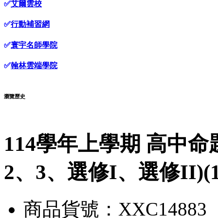
✅
艾爾雲校
✅
行動補習網
✅
寰宇名師學院
✅
翰林雲端學院
瀏覽歷史
114學年上學期 高中命
2、3、選修I、選修II)(
商品貨號：XXC14883