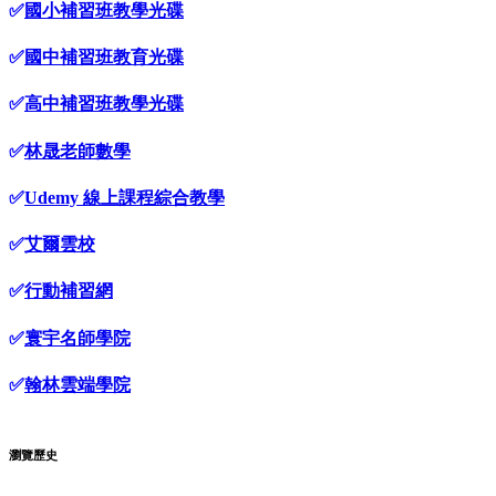
✅
國小補習班教學光碟
✅
國中補習班教育光碟
✅
高中補習班教學光碟
✅
林晟老師數學
✅
Udemy 線上課程綜合教學
✅
艾爾雲校
✅
行動補習網
✅
寰宇名師學院
✅
翰林雲端學院
瀏覽歷史