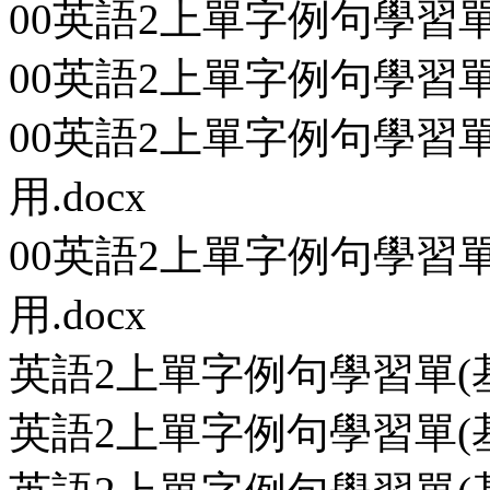
00英語2上單字例句學習單(
00英語2上單字例句學習單(
00英語2上單字例句學習單
用.docx
00英語2上單字例句學習單
用.docx
英語2上單字例句學習單(基礎
英語2上單字例句學習單(基礎