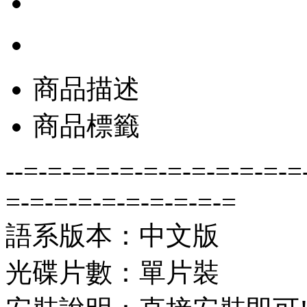
商品描述
商品標籤
--=-=-=-=-=-=-=-=-=-=-=-=
=-=-=-=-=-=-=-=-=-=
語系版本：中文版
光碟片數：單片裝