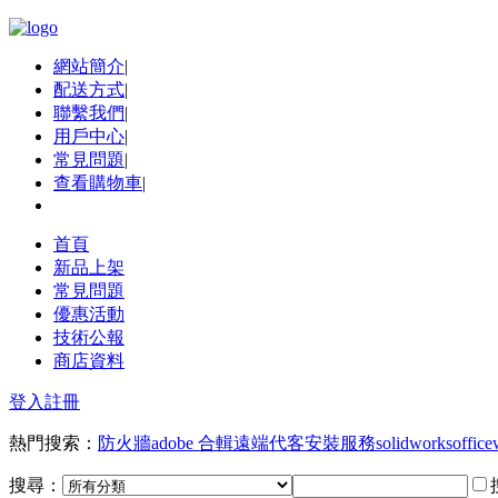
網站簡介
|
配送方式
|
聯繫我們
|
用戶中心
|
常見問題
|
查看購物車
|
首頁
新品上架
常見問題
優惠活動
技術公報
商店資料
登入
註冊
熱門搜索：
防火牆
adobe 合輯
遠端代客安裝服務
solidworks
office
搜尋：