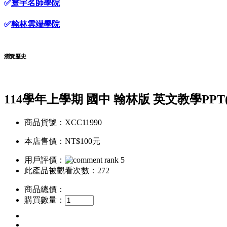
✅
寰宇名師學院
✅
翰林雲端學院
瀏覽歷史
114學年上學期 國中 翰林版 英文教學PPT
商品貨號：XCC11990
本店售價：
NT$100元
用戶評價：
此產品被觀看次數：272
商品總價：
購買數量：