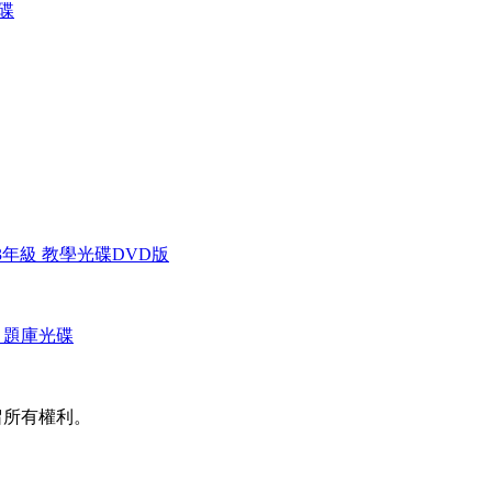
光碟
3年級 教學光碟DVD版
) 題庫光碟
並保留所有權利。