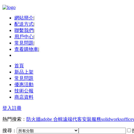
網站簡介
|
配送方式
|
聯繫我們
|
用戶中心
|
常見問題
|
查看購物車
|
首頁
新品上架
常見問題
優惠活動
技術公報
商店資料
登入
註冊
熱門搜索：
防火牆
adobe 合輯
遠端代客安裝服務
solidworks
office
搜尋：