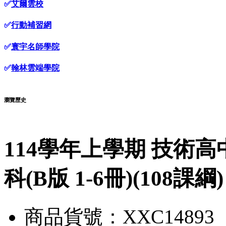
✅
艾爾雲校
✅
行動補習網
✅
寰宇名師學院
✅
翰林雲端學院
瀏覽歷史
114學年上學期 技術
科(B版 1-6冊)(108課
商品貨號：XXC14893