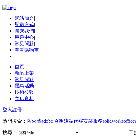
網站簡介
|
配送方式
|
聯繫我們
|
用戶中心
|
常見問題
|
查看購物車
|
首頁
新品上架
常見問題
優惠活動
技術公報
商店資料
登入
註冊
熱門搜索：
防火牆
adobe 合輯
遠端代客安裝服務
solidworks
office
搜尋：