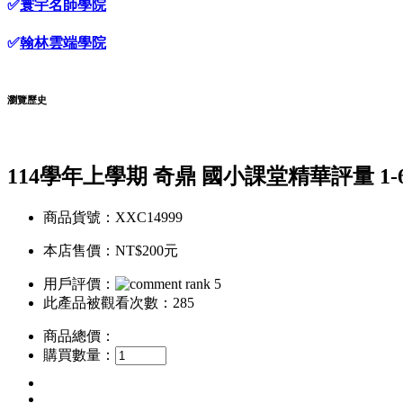
✅
寰宇名師學院
✅
翰林雲端學院
瀏覽歷史
114學年上學期 奇鼎 國小課堂精華評量 1-
商品貨號：XXC14999
本店售價：
NT$200元
用戶評價：
此產品被觀看次數：285
商品總價：
購買數量：