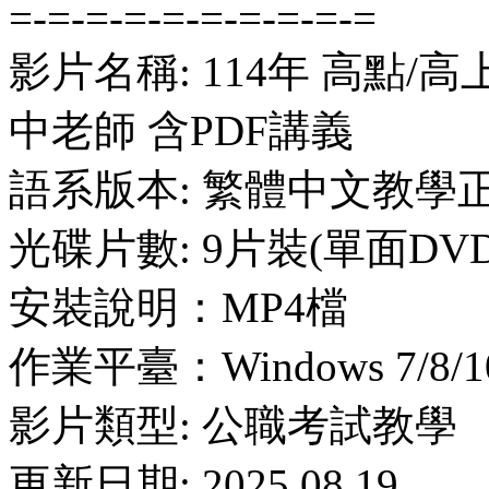
=-=-=-=-=-=-=-=-=-=
影片名稱: 114年 高點/
中老師 含PDF講義
語系版本: 繁體中文教學
光碟片數: 9片裝(單面DVD
安裝說明：MP4檔
作業平臺：Windows 7/8/10
影片類型: 公職考試教學
更新日期: 2025.08.19