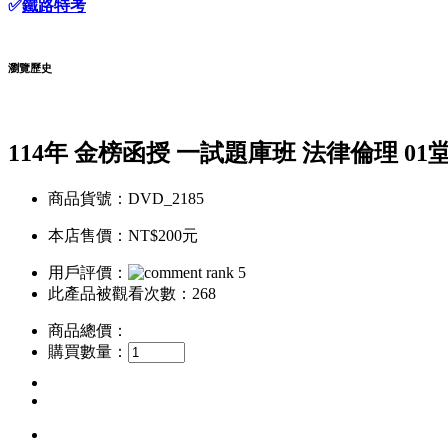
✅
鐵路特考
瀏覽歷史
114年 金榜函授 一試題庫班 法律倫理 01
商品貨號：DVD_2185
本店售價：
NT$200元
用戶評價：
此產品被觀看次數：268
商品總價：
購買數量：