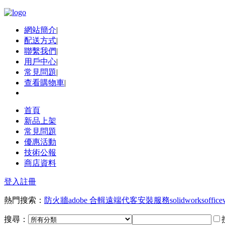
網站簡介
|
配送方式
|
聯繫我們
|
用戶中心
|
常見問題
|
查看購物車
|
首頁
新品上架
常見問題
優惠活動
技術公報
商店資料
登入
註冊
熱門搜索：
防火牆
adobe 合輯
遠端代客安裝服務
solidworks
office
搜尋：