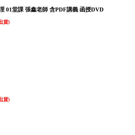
 01堂課 張鑫老師 含PDF講義 函授DVD
才出貨)
才出貨)