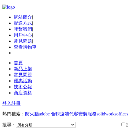
網站簡介
|
配送方式
|
聯繫我們
|
用戶中心
|
常見問題
|
查看購物車
|
首頁
新品上架
常見問題
優惠活動
技術公報
商店資料
登入
註冊
熱門搜索：
防火牆
adobe 合輯
遠端代客安裝服務
solidworks
office
搜尋：