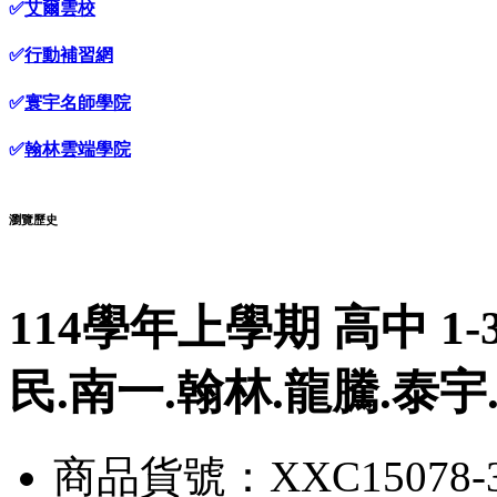
✅
艾爾雲校
✅
行動補習網
✅
寰宇名師學院
✅
翰林雲端學院
瀏覽歷史
114學年上學期 高中 1
民.南一.翰林.龍騰.泰宇
商品貨號：XXC15078-