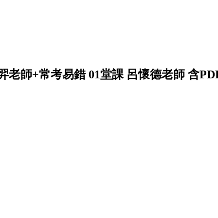
羿老師+常考易錯 01堂課 呂懷德老師 含PDF講