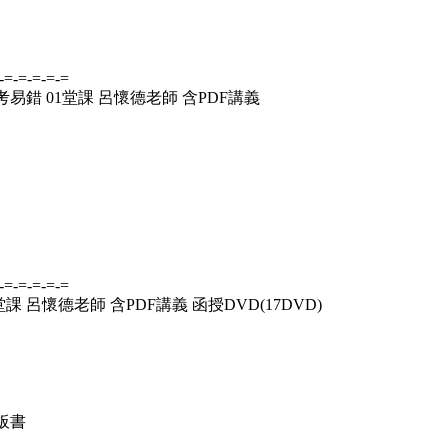
-=-=-=-=-=
考易錯 01堂課 呂懷德老師 含PDF講義
-=-=-=-=-=
課 呂懷德老師 含PDF講義 函授DVD(17DVD)
供板書