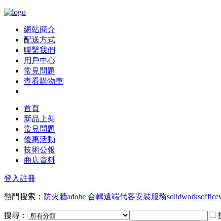
網站簡介
|
配送方式
|
聯繫我們
|
用戶中心
|
常見問題
|
查看購物車
|
首頁
新品上架
常見問題
優惠活動
技術公報
商店資料
登入
註冊
熱門搜索：
防火牆
adobe 合輯
遠端代客安裝服務
solidworks
office
搜尋：