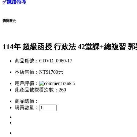
✅
鐵路特考
瀏覽歷史
114年 超級函授 行政法 42堂課+總複習 郭
商品貨號：CDVD_0960-17
本店售價：
NT$1700元
用戶評價：
此產品被觀看次數：260
商品總價：
購買數量：