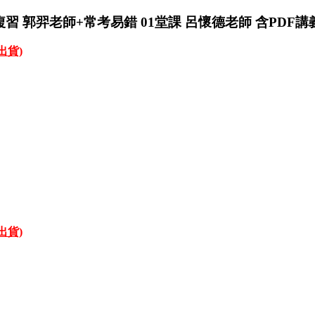
複習 郭羿老師+常考易錯 01堂課 呂懷德老師 含PDF講義 
才出貨)
才出貨)