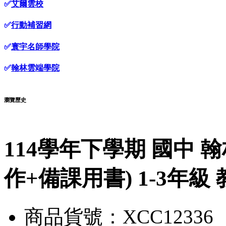
✅
艾爾雲校
✅
行動補習網
✅
寰宇名師學院
✅
翰林雲端學院
瀏覽歷史
114學年下學期 國中 
作+備課用書) 1-3年級
商品貨號：XCC12336