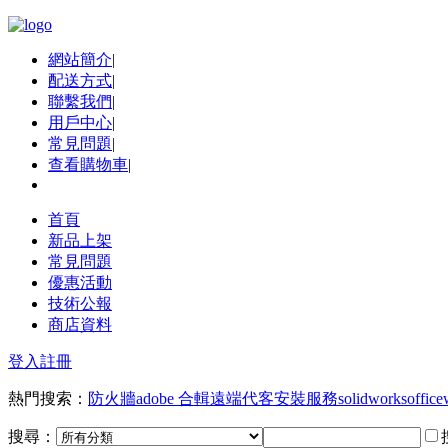
網站簡介
|
配送方式
|
聯繫我們
|
用戶中心
|
常見問題
|
查看購物車
|
首頁
新品上架
常見問題
優惠活動
技術公報
商店資料
登入
註冊
熱門搜索：
防火牆
adobe 合輯
遠端代客安裝服務
solidworks
office
搜尋：