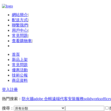
網站簡介
|
配送方式
|
聯繫我們
|
用戶中心
|
常見問題
|
查看購物車
|
首頁
新品上架
常見問題
優惠活動
技術公報
商店資料
登入
註冊
熱門搜索：
防火牆
adobe 合輯
遠端代客安裝服務
solidworks
office
搜尋：