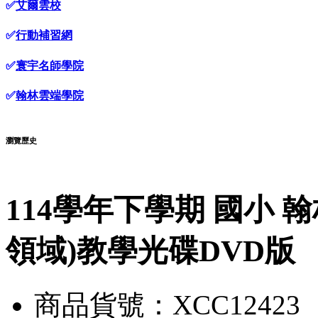
✅
艾爾雲校
✅
行動補習網
✅
寰宇名師學院
✅
翰林雲端學院
瀏覽歷史
114學年下學期 國小 
領域)教學光碟DVD版
商品貨號：XCC12423