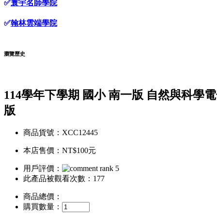
✅
寰宇名師學院
✅
翰林雲端學院
瀏覽歷史
114學年下學期 國小 南一版 自然與科
版
商品貨號：XCC12445
本店售價：
NT$100元
用戶評價：
此產品被觀看次數：177
商品總價：
購買數量：