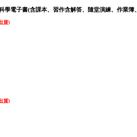
然與科學電子書(含課本、習作含解答、隨堂演練、作業簿、
才出貨)
才出貨)