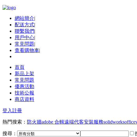
網站簡介
|
配送方式
|
聯繫我們
|
用戶中心
|
常見問題
|
查看購物車
|
首頁
新品上架
常見問題
優惠活動
技術公報
商店資料
登入
註冊
熱門搜索：
防火牆
adobe 合輯
遠端代客安裝服務
solidworks
office
搜尋：