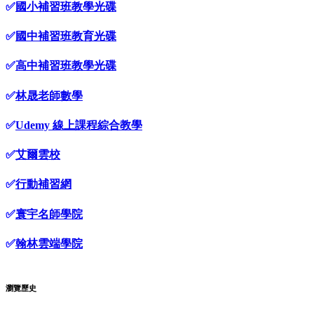
✅
國小補習班教學光碟
✅
國中補習班教育光碟
✅
高中補習班教學光碟
✅
林晟老師數學
✅
Udemy 線上課程綜合教學
✅
艾爾雲校
✅
行動補習網
✅
寰宇名師學院
✅
翰林雲端學院
瀏覽歷史