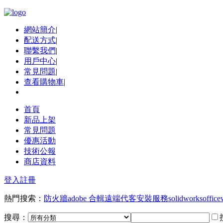
網站簡介
|
配送方式
|
聯繫我們
|
用戶中心
|
常見問題
|
查看購物車
|
首頁
新品上架
常見問題
優惠活動
技術公報
商店資料
登入
註冊
熱門搜索：
防火牆
adobe 合輯
遠端代客安裝服務
solidworks
office
搜尋：