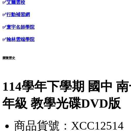
✅
艾爾雲校
✅
行動補習網
✅
寰宇名師學院
✅
翰林雲端學院
瀏覽歷史
114學年下學期 國中 
年級 教學光碟DVD版
商品貨號：XCC12514