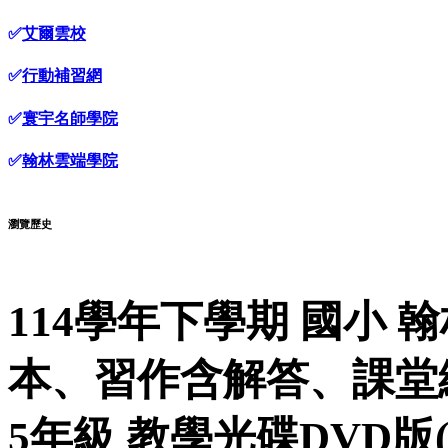
✅
艾爾雲校
✅
行動補習網
✅
寰宇名師學院
✅
翰林雲端學院
瀏覽歷史
114學年下學期 國小 
本、習作含解答、課堂
5年級 教學光碟DVD版(