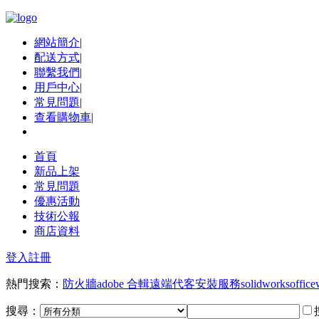
網站簡介
|
配送方式
|
聯繫我們
|
用戶中心
|
常見問題
|
查看購物車
|
首頁
新品上架
常見問題
優惠活動
技術公報
商店資料
登入
註冊
熱門搜索：
防火牆
adobe 合輯
遠端代客安裝服務
solidworks
office
搜尋：