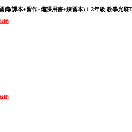
習備(課本+習作+備課用書+練習本) 1-3年級 教學光碟
才出貨)
才出貨)