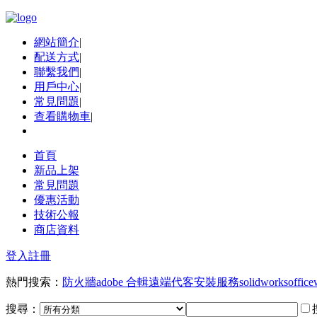
網站簡介
|
配送方式
|
聯繫我們
|
用戶中心
|
常見問題
|
查看購物車
|
首頁
新品上架
常見問題
優惠活動
技術公報
商店資料
登入
註冊
熱門搜索：
防火牆
adobe 合輯
遠端代客安裝服務
solidworks
office
搜尋：