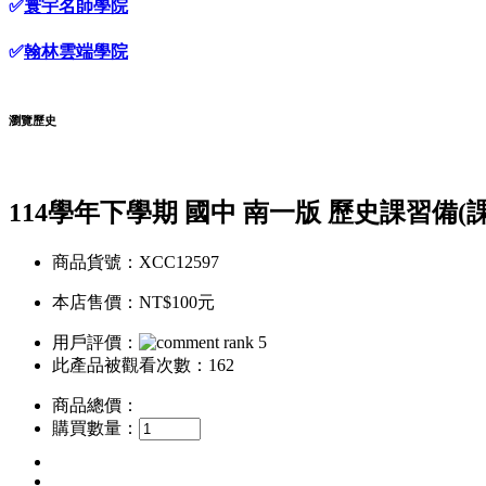
✅
寰宇名師學院
✅
翰林雲端學院
瀏覽歷史
114學年下學期 國中 南一版 歷史課習備(
商品貨號：XCC12597
本店售價：
NT$100元
用戶評價：
此產品被觀看次數：162
商品總價：
購買數量：