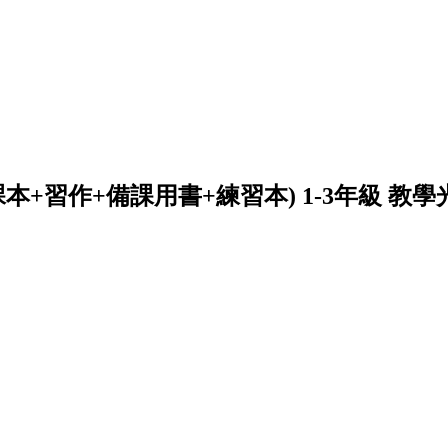
課本+習作+備課用書+練習本) 1-3年級 教學