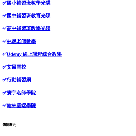
✅
國小補習班教學光碟
✅
國中補習班教育光碟
✅
高中補習班教學光碟
✅
林晟老師數學
✅
Udemy 線上課程綜合教學
✅
艾爾雲校
✅
行動補習網
✅
寰宇名師學院
✅
翰林雲端學院
瀏覽歷史