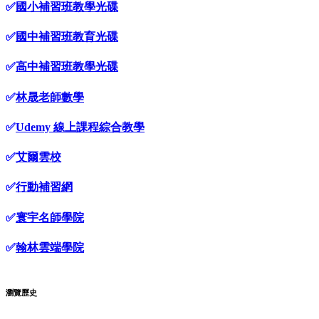
✅
國小補習班教學光碟
✅
國中補習班教育光碟
✅
高中補習班教學光碟
✅
林晟老師數學
✅
Udemy 線上課程綜合教學
✅
艾爾雲校
✅
行動補習網
✅
寰宇名師學院
✅
翰林雲端學院
瀏覽歷史