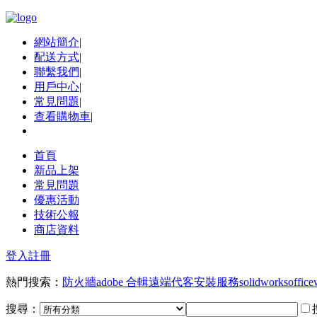
網站簡介
|
配送方式
|
聯繫我們
|
用戶中心
|
常見問題
|
查看購物車
|
首頁
新品上架
常見問題
優惠活動
技術公報
商店資料
登入
註冊
熱門搜索：
防火牆
adobe 合輯
遠端代客安裝服務
solidworks
office
搜尋：