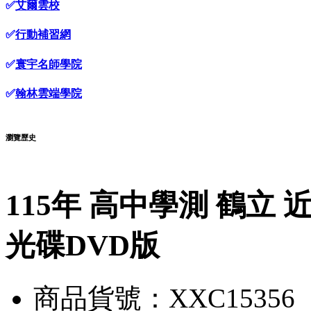
✅
艾爾雲校
✅
行動補習網
✅
寰宇名師學院
✅
翰林雲端學院
瀏覽歷史
115年 高中學測 鶴立
光碟DVD版
商品貨號：XXC15356