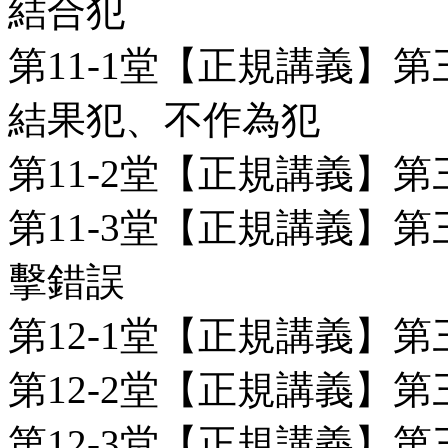
結合犯
第11-1堂【正規講義】第三
結果犯、不作為犯
第11-2堂【正規講義】第三
第11-3堂【正規講義】第三
擊錯誤
第12-1堂【正規講義】第三
第12-2堂【正規講義】第三
第12-3堂【正規講義】第三