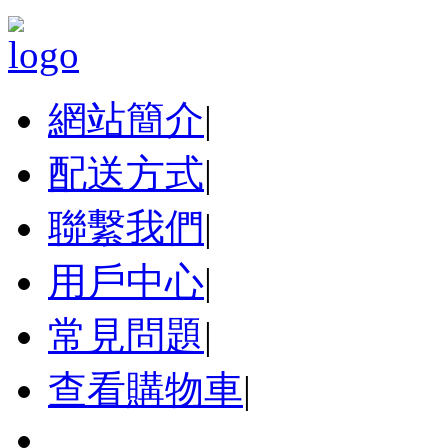
網站簡介
|
配送方式
|
聯繫我們
|
用戶中心
|
常見問題
|
查看購物車
|