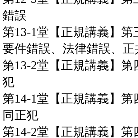
錯誤
第13-1堂【正規講義】第
要件錯誤、法律錯誤、正
第13-2堂【正規講義】第
犯
第14-1堂【正規講義】第四
同正犯
第14-2堂【正規講義】第四