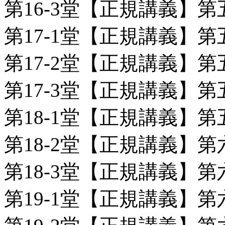
第16-3堂【正規講義】第五
第17-1堂【正規講義】第五回
第17-2堂【正規講義】第五回
第17-3堂【正規講義】第五回
第18-1堂【正規講義】第五回
第18-2堂【正規講義】第六
第18-3堂【正規講義】第六
第19-1堂【正規講義】第六