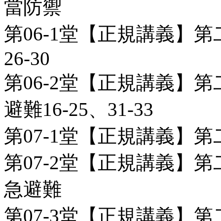
當防禦
第06-1堂【正規講義】第二回
26-30
第06-2堂【正規講義】第二
避難16-25、31-33
第07-1堂【正規講義】第二
第07-2堂【正規講義】第二
急避難
第07-3堂【正規講義】第二