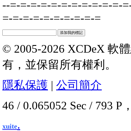
--=-=-=-=-=-=-=-=-=-=-=-=
=-=-=-=-=-=-=-=-=-=
© 2005-2026 XCDeX 軟
有，並保留所有權利。
隱私保護
|
公司簡介
46 / 0.065052 Sec / 7
.
xuite