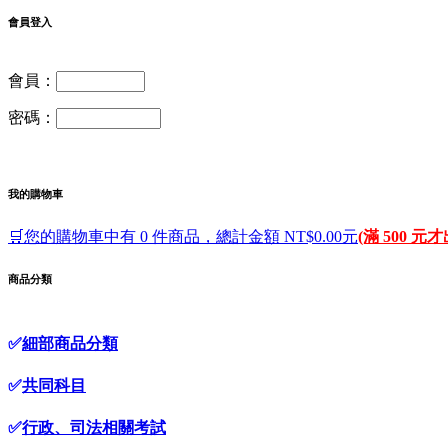
會員登入
會員：
密碼：
我的購物車
🛒您的購物車中有 0 件商品，總計金額 NT$0.00元
(滿 500 元
商品分類
✅
細部商品分類
✅
共同科目
✅
行政、司法相關考試