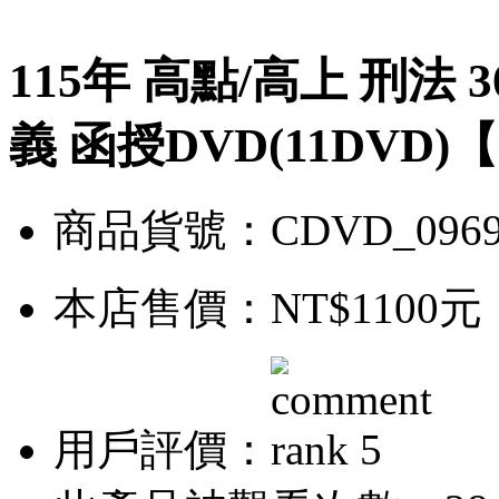
115年 高點/高上 刑法
義 函授DVD(11DV
商品貨號：CDVD_0969
本店售價：
NT$1100元
用戶評價：