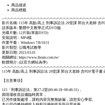
商品描述
商品標籤
--=-=-=-=-=-=-=-=-=-=-=-=-=-=-=-=-=-=-=-=-=-=-=-=-=-=-=-=-=-=-=
影片名稱: 115年 高點/高上 刑事訴訟法 29堂課 郭台大老師 含
語系版本: 繁體中文教學正式DVD版
光碟片數: 12片裝(單面DVD)
安裝說明：MP4檔
作業平臺：Windows 7/8/10/11
影片類型: 公職考試教學
更新日期: 2023.03.01
相關網址: https://www.ibrain.com.tw/
軟體簡介: (以官方網站為準)
--=-=-=-=-=-=-=-=-=-=-=-=-=-=-=-=-=-=-=-=-=-=-=-=-=-=-=-=-=-=-=
115年 高點/高上 刑事訴訟法 29堂課 郭台大老師 含PDF電子書
【注意事項】
115「刑事訴訟法」第27-2堂(00:46:18~00:46:31)，
因現場收音設備臨時異常，
已另作後製處理，課程內容完整無缺漏，請您安心學習。
本公司仍將持續投入錄影設備的提升與品質改善，