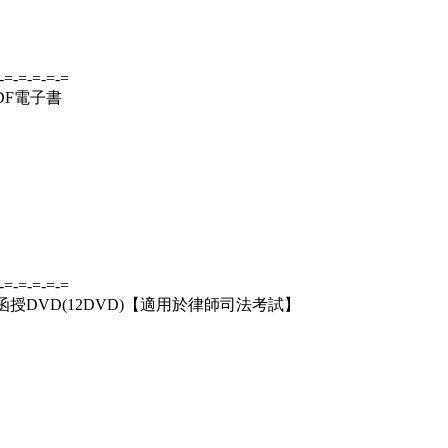
-=-=-=-=-=
PDF電子書
-=-=-=-=-=
 函授DVD(12DVD)【適用於律師司法考試】