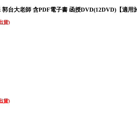
堂課 郭台大老師 含PDF電子書 函授DVD(12DVD)【
才出貨)
才出貨)