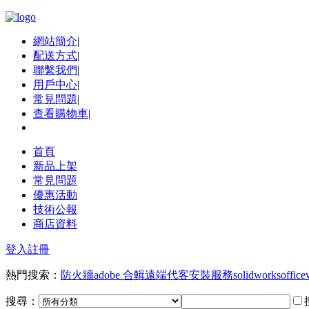
網站簡介
|
配送方式
|
聯繫我們
|
用戶中心
|
常見問題
|
查看購物車
|
首頁
新品上架
常見問題
優惠活動
技術公報
商店資料
登入
註冊
熱門搜索：
防火牆
adobe 合輯
遠端代客安裝服務
solidworks
office
搜尋：