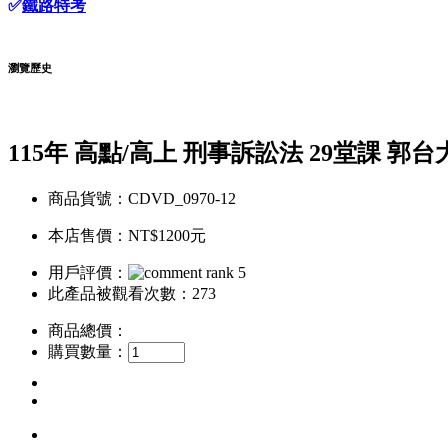
✅
鐵路特考
瀏覽歷史
115年 高點/高上 刑事訴訟法 29堂課 郭
商品貨號：CDVD_0970-12
本店售價：
NT$1200元
用戶評價：
此產品被觀看次數：273
商品總價：
購買數量：