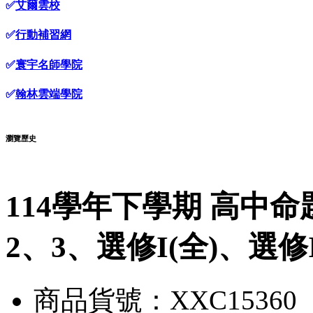
✅
艾爾雲校
✅
行動補習網
✅
寰宇名師學院
✅
翰林雲端學院
瀏覽歷史
114學年下學期 高中命
2、3、選修I(全)、選修I
商品貨號：XXC15360