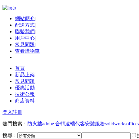
網站簡介
|
配送方式
|
聯繫我們
|
用戶中心
|
常見問題
|
查看購物車
|
首頁
新品上架
常見問題
優惠活動
技術公報
商店資料
登入
註冊
熱門搜索：
防火牆
adobe 合輯
遠端代客安裝服務
solidworks
office
搜尋：