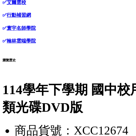
✅
艾爾雲校
✅
行動補習網
✅
寰宇名師學院
✅
翰林雲端學院
瀏覽歷史
114學年下學期 國中校
類光碟DVD版
商品貨號：XCC12674