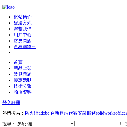
網站簡介
|
配送方式
|
聯繫我們
|
用戶中心
|
常見問題
|
查看購物車
|
首頁
新品上架
常見問題
優惠活動
技術公報
商店資料
登入
註冊
熱門搜索：
防火牆
adobe 合輯
遠端代客安裝服務
solidworks
office
搜尋：