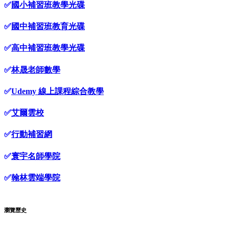
✅
國小補習班教學光碟
✅
國中補習班教育光碟
✅
高中補習班教學光碟
✅
林晟老師數學
✅
Udemy 線上課程綜合教學
✅
艾爾雲校
✅
行動補習網
✅
寰宇名師學院
✅
翰林雲端學院
瀏覽歷史