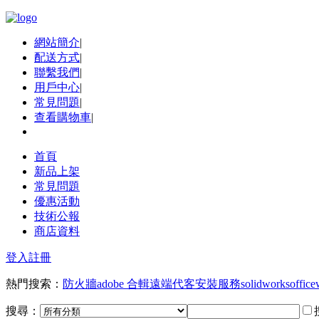
網站簡介
|
配送方式
|
聯繫我們
|
用戶中心
|
常見問題
|
查看購物車
|
首頁
新品上架
常見問題
優惠活動
技術公報
商店資料
登入
註冊
熱門搜索：
防火牆
adobe 合輯
遠端代客安裝服務
solidworks
office
搜尋：