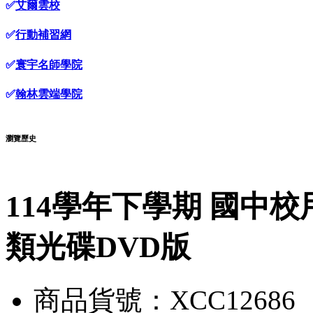
✅
艾爾雲校
✅
行動補習網
✅
寰宇名師學院
✅
翰林雲端學院
瀏覽歷史
114學年下學期 國中校
類光碟DVD版
商品貨號：XCC12686