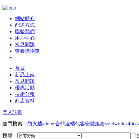
網站簡介
|
配送方式
|
聯繫我們
|
用戶中心
|
常見問題
|
查看購物車
|
首頁
新品上架
常見問題
優惠活動
技術公報
商店資料
登入
註冊
熱門搜索：
防火牆
adobe 合輯
遠端代客安裝服務
solidworks
office
搜尋：