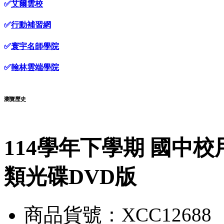
✅
艾爾雲校
✅
行動補習網
✅
寰宇名師學院
✅
翰林雲端學院
瀏覽歷史
114學年下學期 國中校
類光碟DVD版
商品貨號：XCC12688