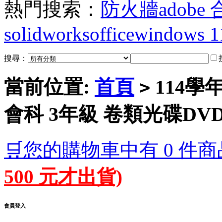
熱門搜索：
防火牆
adobe
solidworks
office
windows 1
搜尋：
當前位置:
首頁
114學
>
會科 3年級 卷類光碟DV
🛒您的購物車中有 0 件商
500 元才出貨)
會員登入