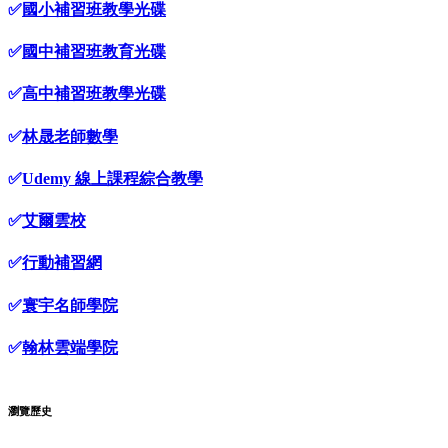
✅
國小補習班教學光碟
✅
國中補習班教育光碟
✅
高中補習班教學光碟
✅
林晟老師數學
✅
Udemy 線上課程綜合教學
✅
艾爾雲校
✅
行動補習網
✅
寰宇名師學院
✅
翰林雲端學院
瀏覽歷史