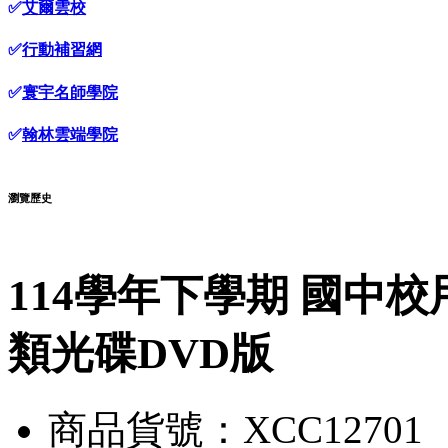
✅
艾爾雲校
✅
行動補習網
✅
寰宇名師學院
✅
翰林雲端學院
瀏覽歷史
114學年下學期 國中校
類光碟DVD版
商品貨號：XCC12701