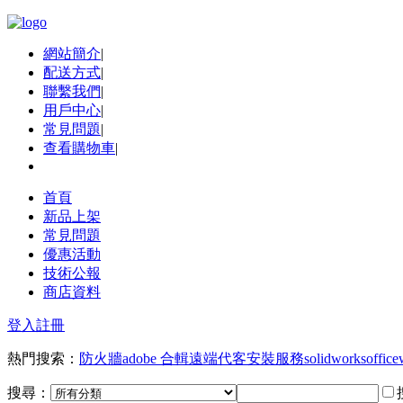
網站簡介
|
配送方式
|
聯繫我們
|
用戶中心
|
常見問題
|
查看購物車
|
首頁
新品上架
常見問題
優惠活動
技術公報
商店資料
登入
註冊
熱門搜索：
防火牆
adobe 合輯
遠端代客安裝服務
solidworks
office
搜尋：