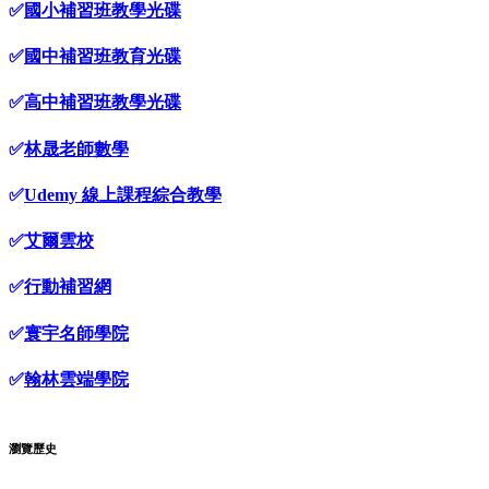
✅
國小補習班教學光碟
✅
國中補習班教育光碟
✅
高中補習班教學光碟
✅
林晟老師數學
✅
Udemy 線上課程綜合教學
✅
艾爾雲校
✅
行動補習網
✅
寰宇名師學院
✅
翰林雲端學院
瀏覽歷史