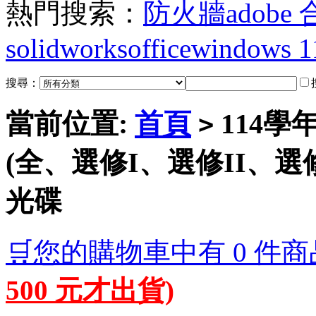
熱門搜索：
防火牆
adobe
solidworks
office
windows 1
搜尋：
當前位置:
首頁
114學
>
(全、選修I、選修II、選修I
光碟
🛒您的購物車中有 0 件商
500 元才出貨)