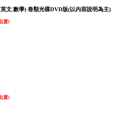
(英文.數學) 卷類光碟DVD版(以內容說明為主)
才出貨)
才出貨)