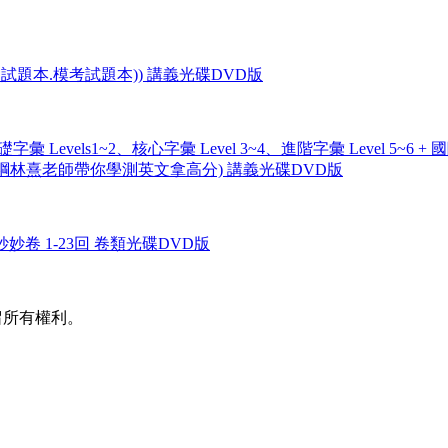
屆試題本.模考試題本)) 講義光碟DVD版
彙 Levels1~2、核心字彙 Level 3~4、進階字彙 Level 
08 課綱林熹老師帶你學測英文拿高分) 講義光碟DVD版
妙卷 1-23回 卷類光碟DVD版
並保留所有權利。