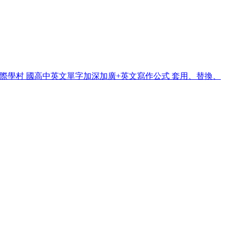
5~6 + 國際學村 國高中英文單字加深加廣+英文寫作公式 套用、替換、