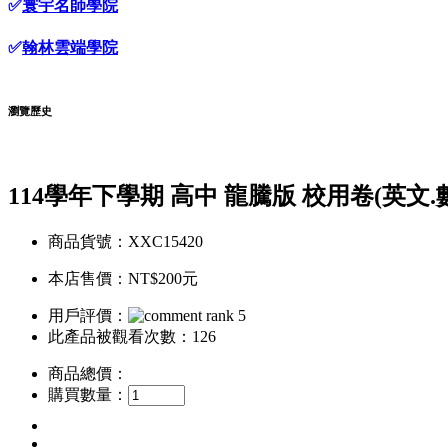
✅
寰宇名師學院
✅
翰林雲端學院
瀏覽歷史
114學年下學期 高中 龍騰版 校用卷(英文
商品貨號：XXC15420
本店售價：
NT$200元
用戶評價：
此產品被觀看次數：126
商品總價：
購買數量：