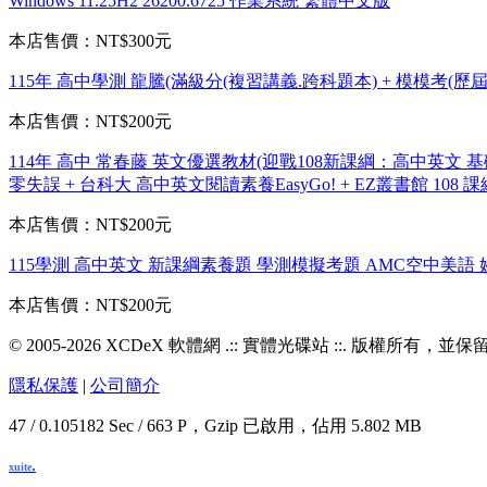
Windows 11.25H2 26200.6725 作業系統 繁體中文版
本店售價：
NT$300元
115年 高中學測 龍騰(滿級分(複習講義.跨科題本) + 模模考(歷
本店售價：
NT$200元
114年 高中 常春藤 英文優選教材(迎戰108新課綱：高中英文 基礎字
零失誤 + 台科大 高中英文閱讀素養EasyGo! + EZ叢書館 1
本店售價：
NT$200元
115學測 高中英文 新課綱素養題 學測模擬考題 AMC空中美語 妙
本店售價：
NT$200元
© 2005-2026 XCDeX 軟體網 .:: 實體光碟站 ::. 版權所有，
隱私保護
|
公司簡介
47 / 0.105182 Sec / 663 P，Gzip 已啟用，佔用 5.802 MB
.
xuite