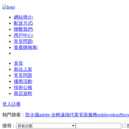
網站簡介
|
配送方式
|
聯繫我們
|
用戶中心
|
常見問題
|
查看購物車
|
首頁
新品上架
常見問題
優惠活動
技術公報
商店資料
登入
註冊
熱門搜索：
防火牆
adobe 合輯
遠端代客安裝服務
solidworks
office
搜尋：