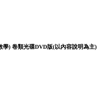
.數學) 卷類光碟DVD版(以內容說明為主)