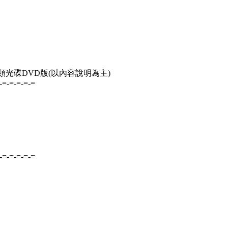
 卷類光碟DVD版(以內容說明為主)
-=-=-=-=-=
-=-=-=-=-=