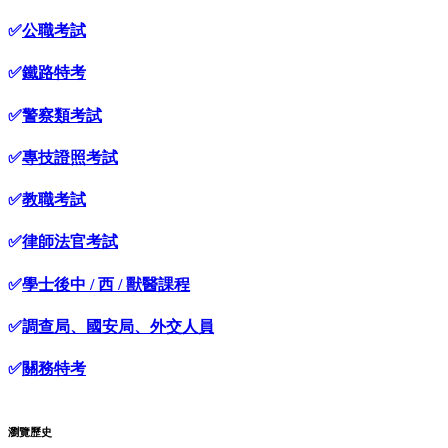
✅
公職考試
✅
鐵路特考
✅
警察類考試
✅
專技證照考試
✅
教職考試
✅
律師法官考試
✅
學士後中 / 西 / 獸醫課程
✅
調查局、國安局、外交人員
✅
關務特考
瀏覽歷史