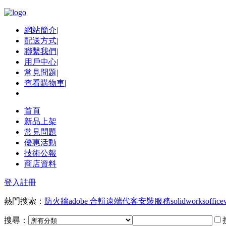
網站簡介
|
配送方式
|
聯繫我們
|
用戶中心
|
常見問題
|
查看購物車
|
首頁
新品上架
常見問題
優惠活動
技術公報
商店資料
登入
註冊
熱門搜索：
防火牆
adobe 合輯
遠端代客安裝服務
solidworks
office
搜尋：